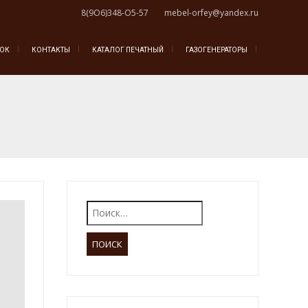
8(9О6)348-О5-57
mebel-orfey@yandex.ru
НОК
КОНТАКТЫ
КАТАЛОГ ПЕЧАТНЫЙ
ГАЗОГЕНЕРАТОРЫ
Найти: