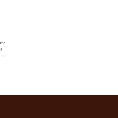
ями
а
ена-