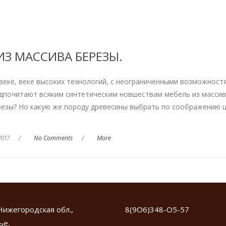
ИЗ МАССИВА БЕРЕЗЫ.
веке, веке высоких технологий, с неограниченными возможност
едпочитают всяким синтетическим новшествам мебель из массив
резы? Но какую же породу древесины выбрать по соображению ц
2017
/
No Comments
/
More
Нижегородская обл.,
8(9О6)348-О5-57
ье,