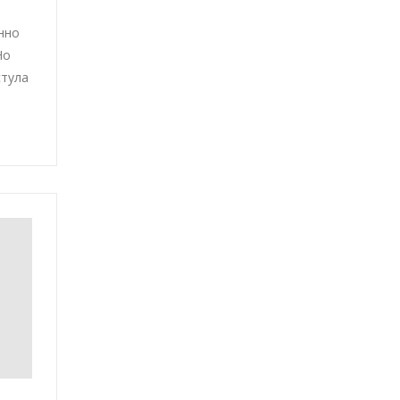
нно
Но
стула