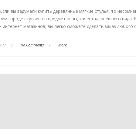
 Если вы задумали купить деревянные мягкие стулья, то несомне
шем городе стульев на предмет цены, качества, внешнего вида. 
м интернет магазинов, вы легко сможете сделать заказ любого 
2017
/
No Comments
/
More